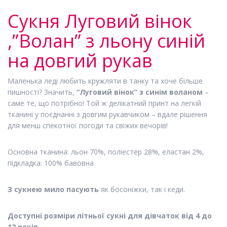
Сукня Луговий вінок
,”Волан” з льону синій
на довгий рукав
Маленька леді любить кружляти в танку та хоче більше
пишності? Значить,
“Луговий вінок” з синім воланом
–
саме те, що потрібно! Той ж делікатний принт на легкій
тканині у поєднанні з довгим рукавчиком – вдале рішення
для менш спекотної погоди та свіжих вечорів!
Основна тканина: льон 70%, поліестер 28%, еластан 2%,
підкладка: 100% бавовна
З сукнею мило пасують
як босоніжки, так і кеди.
Доступні розміри
літньої сукні для дівчаток
від 4 до
12 років
.