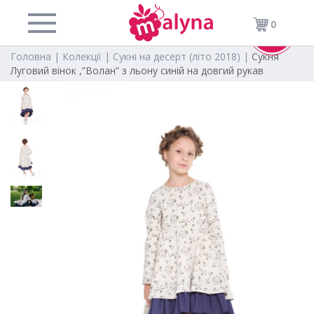
0
-40%
Головна |
Колекції |
Сукні на десерт (літо 2018) |
Сукня
Луговий вінок ,”Волан” з льону синій на довгий рукав