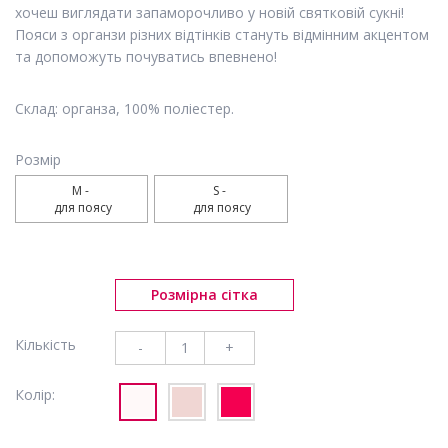
хочеш виглядати запаморочливо у новій святковій сукні!
Пояси з органзи різних відтінків стануть відмінним акцентом
та допоможуть почуватись впевнено!
Склад: органза, 100% поліестер.
Розмір
M - 

S - 

 для поясу
 для поясу
Розмірна сітка
Кількість
-
+
Колір: