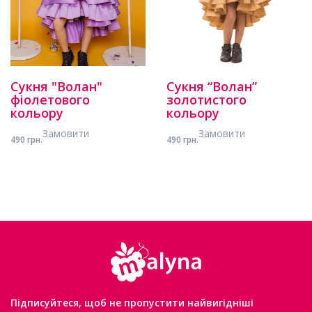
Сукня "Волан"
Сукня “Волан”
фіолетового
золотистого
кольору
кольору
Замовити
Замовити
490 грн.
490 грн.
Підписуйтеся, щоб не пропустити найвигідніші