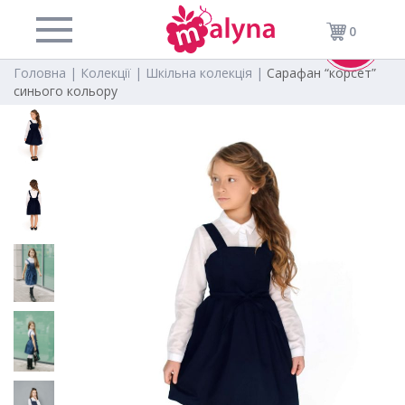
0
Sold
Головна |
Колекції |
Шкільна колекція |
Сарафан “корсет”
синього кольору