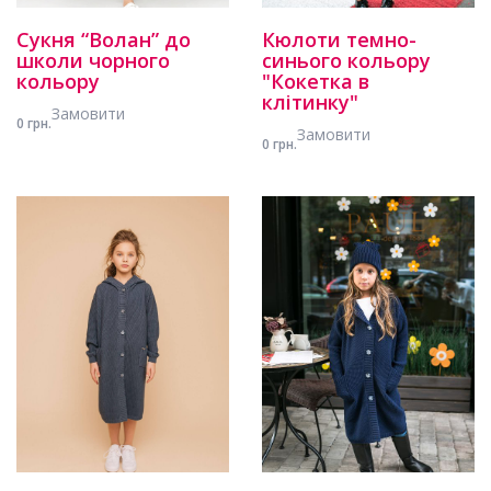
Сукня “Волан” до
Кюлоти темно-
школи чорного
синього кольору
кольору
"Кокетка в
клітинку"
Замовити
0 грн.
Замовити
0 грн.