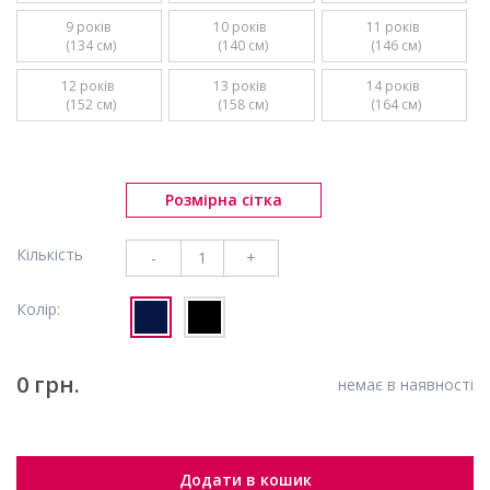
9 років 

10 років 

11 років 

 (134 см)
 (140 см)
 (146 см)
12 років 

13 років 

14 років 

 (152 см)
 (158 см)
 (164 см)
Розмірна сітка
Кількість
-
+
Колір:
0 грн.
немає в наявності
Додати в кошик