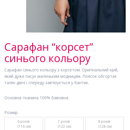
Сарафан “корсет”
синього кольору
Сарафан синього кольору з корсетом. Оригінальний крій,
який дуже пасує маленьким модницям. Поясок обгортає
талію двічі і спереду зав’язується у бантик.
Основна тканина 100% бавовна.
Розмір
6 років 

7 років 

8 років 

 (116 см)
 (122 см)
 (128 см)