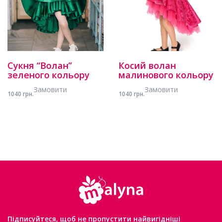
Сукня “Волан”
Косий волан
зеленого кольору
малинового кольору
Замовити
Замовити
1040 грн.
1040 грн.
Підписуйтеся, щоб не пропустити найвигідніші