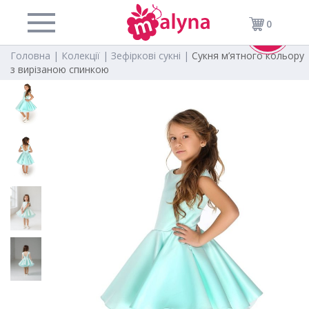
0
-30%
Головна |
Колекції |
Зефіркові сукні |
Сукня м’ятного кольору
з вирізаною спинкою