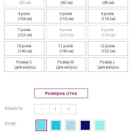
 (80 см)
 (92 см)
 (98 см)
4 роки 

5 років 

6 років 

 (104 см)
 (110 см)
 (116 см)
7 років 

8 років 

9 років 

 (122 см)
 (128 см)
 (134 см)
10 років 

11 років 

12 років 

 (140 см)
 (146 см)
 (152 см)
Розмір S 

Розмір M 

Розмір L 

 (для матусь)
 (для матусь)
 (для матусь)
Розмірна сітка
Кількість
-
+
Колір: