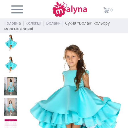
0
Головна |
Колекції |
Волани |
Сукня “Волан” кольору
морської хвилі