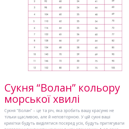
Сукня “Волан” кольору
морської хвилі
Сукня “Волан” – це та річ, яка зробить вашу красуню не
тільки щасливою, але й неповторною. У цій сукні ваші
крихітки будуть виділятися посеред усіх, будуть притягувати