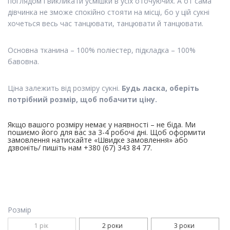
поглядом і викликати усмішки в усіх оточуючих. А от сама
дівчинка не зможе спокійно стояти на місці, бо у цій сукні
хочеться весь час танцювати, танцювати й танцювати.
Основна тканина – 100% поліестер, підкладка – 100%
бавовна.
Ціна залежить від розміру сукні.
Будь ласка, оберіть
потрібний розмір, щоб побачити ціну.
Якщо вашого розміру немає у наявності – не біда. Ми
пошиємо його для вас за 3-4 робочі дні. Щоб оформити
замовлення натискайте «Швидке замовлення» або
дзвоніть/ пишіть нам +380 (67) 343 84 77.
Розмір
1 рік 

2 роки 

3 роки 
