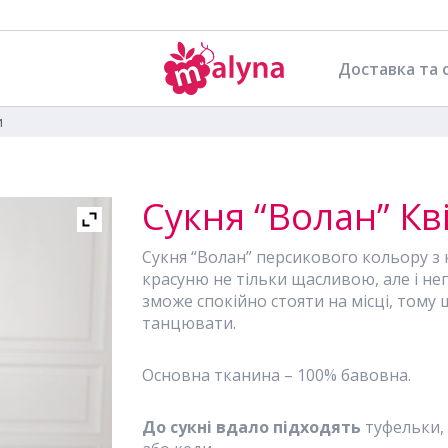
Доставка та 
и
Сукня “Волан” Кв
Сукня “Волан” персикового кольору з к
красуню не тільки щасливою, але і не
зможе спокійно стояти на місці, тому 
танцювати.
Основна тканина – 100% бавовна.
До
сукні
вдало підходять
туфельки, 