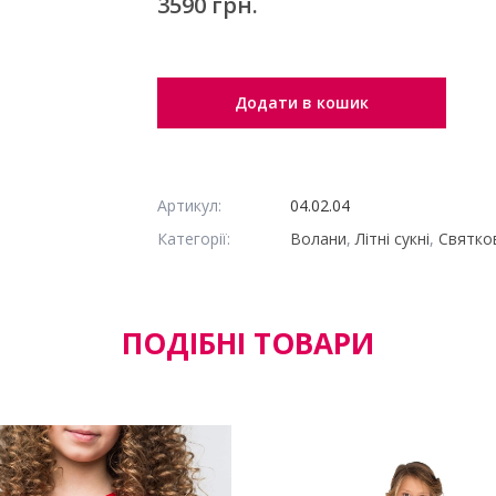
3590 грн.
Додати в кошик
Артикул:
04.02.04
Категорії:
Волани
,
Літні сукні
,
Святков
ПОДІБНІ ТОВАРИ