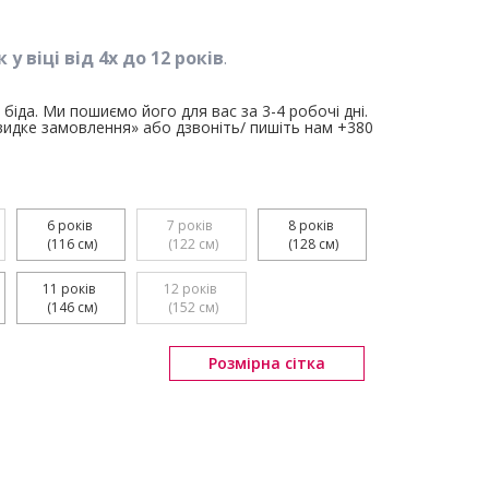
 у віці від 4х до 12 років
.
біда. Ми пошиємо його для вас за 3-4 робочі дні.
дке замовлення» або дзвоніть/ пишіть нам +380
6 років 

7 років 

8 років 

 (116 см)
 (122 см)
 (128 см)
11 років 

12 років 

 (146 см)
 (152 см)
Розмірна сітка