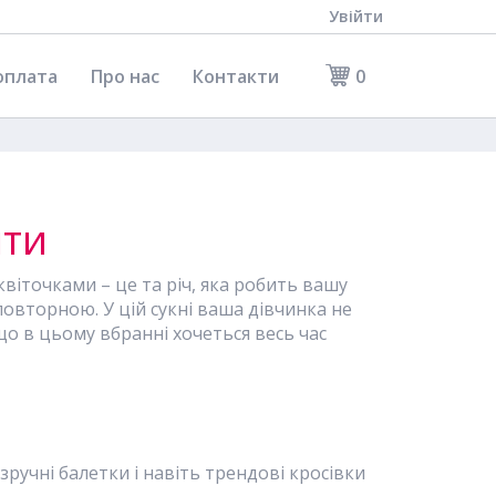
Увійти
оплата
Про нас
Контакти
0
іти
віточками – це та річ, яка робить вашу
повторною. У цій сукні ваша дівчинка не
що в цьому вбранні хочеться весь час
зручні балетки і навіть трендові кросівки