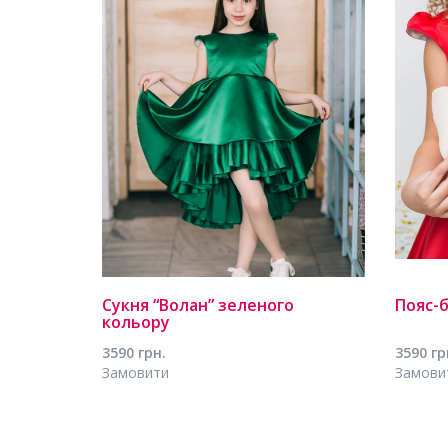
Сукня “Волан” зеленого
Пояс-
кольору
3590 грн.
3590 гр
Замовити
Замови