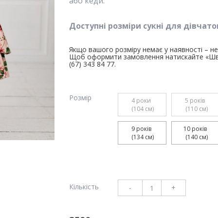
або кеди.
Доступні розміри
сукні для дівчаток
Якщо вашого розміру немає у наявності – не 
Щоб оформити замовлення натискайте «Шви
(67) 343 84 77.
Розмір
4 роки 

5 років 

 (104 см)
 (110 см)
9 років 

10 років 

 (134 см)
 (140 см)
Кількість
-
+