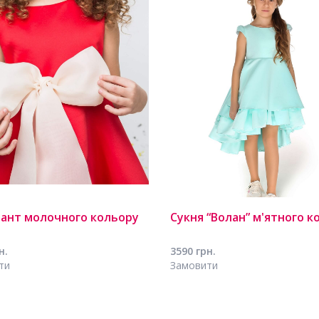
бант молочного кольору
Сукня “Волан” м'ятного к
н.
3590 грн.
ти
Замовити