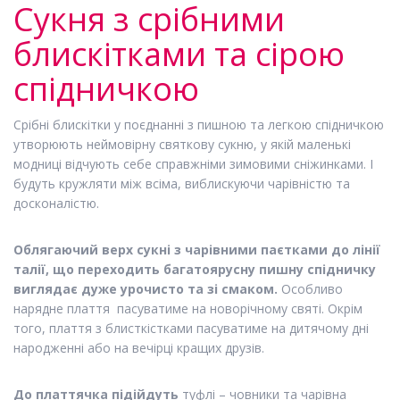
Сукня з срібними
блискітками та сірою
спідничкою
Срібні блискітки у поєднанні з пишною та легкою спідничкою
утворюють
неймовірну святкову сукню
, у якій маленькі
модниці відчують себе справжніми зимовими сніжинками. І
будуть кружляти між всіма, виблискуючи чарівністю та
досконалістю.
Облягаючий верх сукні з чарівними паєтками до лінії
талії, що переходить багатоярусну пишну спідничку
виглядає дуже урочисто та зі смаком.
Особливо
нарядне плаття пасуватиме на новорічному святі.
Окрім
того,
плаття з блисткістками
пасуватиме на дитячому дні
народженні або на вечірці кращих друзів.
До платтячка підійдуть
туфлі – човники та чарівна