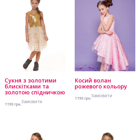
Сукня з золотими
Косий волан
блискітками та
рожевого кольору
золотою спідничкою
Замовити
1190 грн.
Замовити
1190 грн.