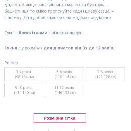
діадема. А якщо ваша дівчинка маленька бунтарка –
бешкетниця то сміло пропонуйте кеди і цікаву casual –
шапочку. Діти добре знаються на модних поєднаннях.
Сукні з
блискітками
є різних кольорів.
Сукня
є у розмірах
для дівчаток від 3х до 12 років.
Розмір
3-4 роки 

5-6 років 

7-8 років 

 (98-104 см)
 (110-116 см)
 (122-128 см)
9-10 років 

11-12 років 

 (134-140 см)
 (146-152 см)
Розмірна сітка