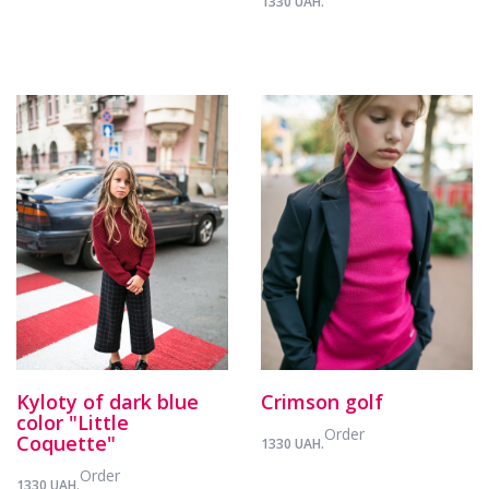
1330 UAH.
Kyloty of dark blue
Crimson golf
color "Little
Order
Coquette"
1330 UAH.
Order
1330 UAH.