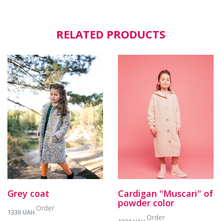
RELATED PRODUCTS
Grey coat
Cardigan "Muscari" of
powder color
Order
1330 UAH.
Order