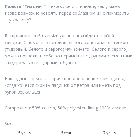
Пальто “Гиацинт”
– взрослое и стильное, как у мамы.
Разве возможно устоять перед соблазном и не примерить
эту красоту?
Беспроигрышный oversize удачно подойдет к любой
фигурки. С помощью нетривиального сочетания оттенков
(пудровый, белого и серого) или (синего, белого и серого),
можно позволить себе эксперименты с другими элементами
гардероба, аксессуарами, обувью!
Накладные карманы – приятное дополнение, пригодится,
когда хочется скрыть ладошки от ветра или иметь под
рукой зеркальце!
Composition: 50% cotton, 50% polyester, lining 100% viscose.
Size
5 years 

6 years 

7 years 
