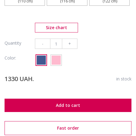
 (110 cm)
 (116 cm)
 (122 cm)
Size chart
Quantity
-
+
Color:
1330 UAH.
in stock
Add to cart
Fast order