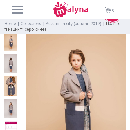
0
-30%
Home |
Collections |
Autumn in city (autumn 2019) |
Пальто
“Гиацинт” серо-синее